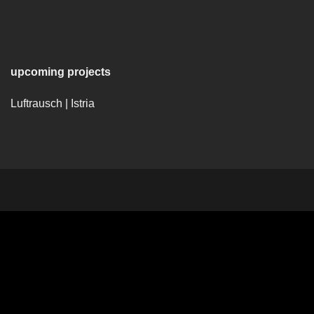
upcoming projects
Luftrausch | Istria