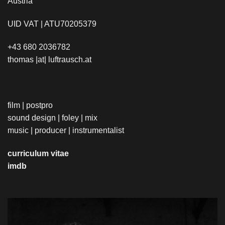
Austria
UID VAT | ATU70205379
+43 680 2036782
thomas |at| luftrausch.at
film | postpro
sound design | foley | mix
music | producer | instrumentalist
curriculum vitae
imdb