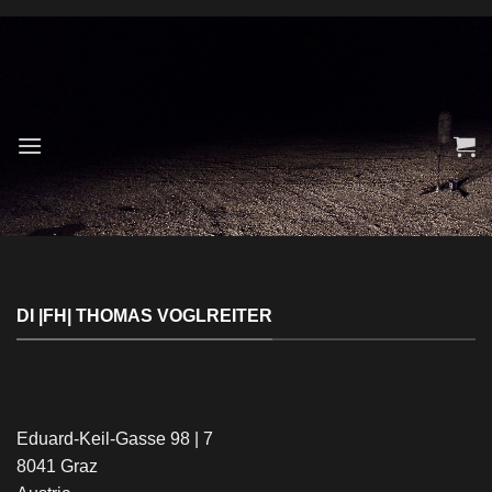
Skip
to
content
DI |FH| THOMAS VOGLREITER
Eduard-Keil-Gasse 98 | 7
8041 Graz